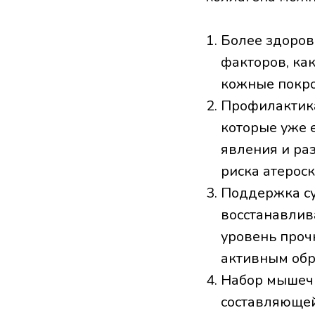
Более здоров
факторов, ка
кожные покро
Профилактика
которые уже 
явления и раз
риска атероск
Поддержка су
восстанавлив
уровень проч
активным об
Набор мышечн
составляющей