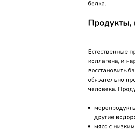
белка.
Продукты, 
Естественные п
коллагена, и н
восстановить б
обязательно пр
человека. Проду
морепродукты,
другие водор
мясо с низким