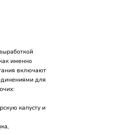
 выработкой
 как именно
итания включают
единениями для
очих:
рскую капусту и
ка,