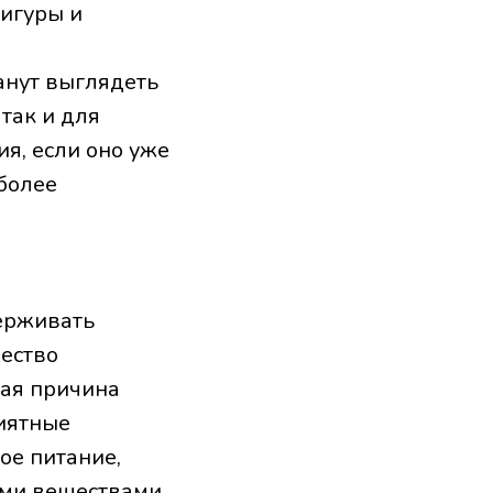
игуры и
анут выглядеть
так и для
ия, если оно уже
более
ерживать
жество
ная причина
иятные
ое питание,
ми веществами.