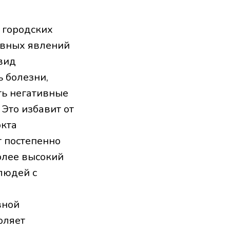
 городских
ивных явлений
вид
 болезни,
ть негативные
 Это избавит от
ркта
т постепенно
олее высокий
людей с
вной
оляет