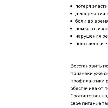
потеря эласти
деформация л
боли во врем
ломкость и хр
нарушения ре
повышенная чу
Восстановить п
признаки уже с
профилактики р
обеспечивают п
Соответственно
свое питание та