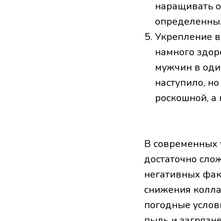
наращивать о
определенны
Укрепление в
намного здоро
мужчин в один
наступило, н
роскошной, а
В современных 
достаточно сло
негативных фак
снижения колла
погодные услов
пыль и загрязн