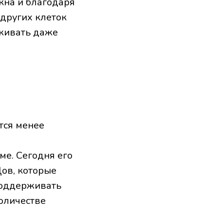
кна и благодаря
других клеток
рживать даже
тся менее
ме. Сегодня его
ов, которые
поддерживать
количестве