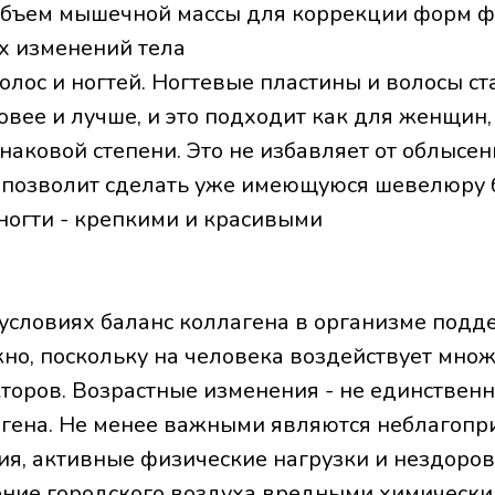
бъем мышечной массы для коррекции форм ф
х изменений тела
олос и ногтей. Ногтевые пластины и волосы ст
вее и лучше, и это подходит как для женщин, 
аковой степени. Это не избавляет от облысен
о позволит сделать уже имеющуюся шевелюру 
 ногти - крепкими и красивыми
условиях баланс коллагена в организме подд
жно, поскольку на человека воздействует мно
торов. Возрастные изменения - не единствен
гена. Не менее важными являются неблагопр
ия, активные физические нагрузки и нездоров
ение городского воздуха вредными химически