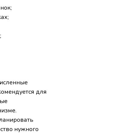
нок;
ах;
;
численные
комендуется для
рые
низме.
планировать
ество нужного